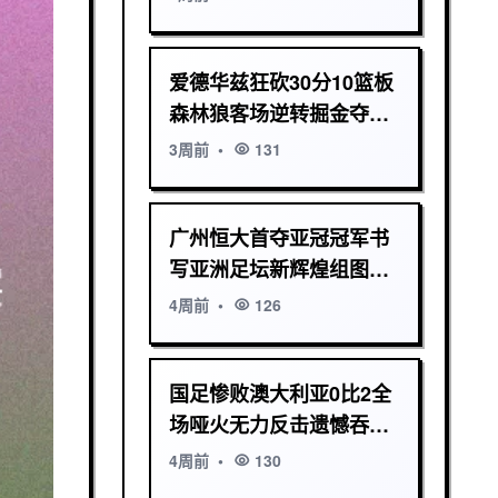
爱德华兹狂砍30分10篮板
森林狼客场逆转掘金夺季
后赛关键胜
3周前
•
131
广州恒大首夺亚冠冠军书
写亚洲足坛新辉煌组图回
顾
4周前
•
126
国足惨败澳大利亚0比2全
场哑火无力反击遗憾吞下
败果
4周前
•
130