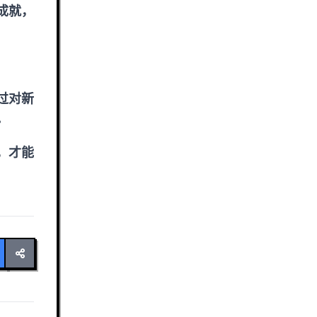
成就，
过对新
。
，才能