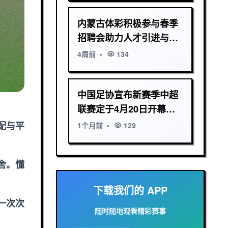
内蒙古体彩积极参与春季
招聘会助力人才引进与岗
位对接推动行业发展
4周前
•
134
中国足协宣布新赛季中超
联赛定于4月20日开幕备
受关注
配与平
1个月前
•
129
舍。懂
下载我们的 APP
一次次
随时随地观看精彩赛事