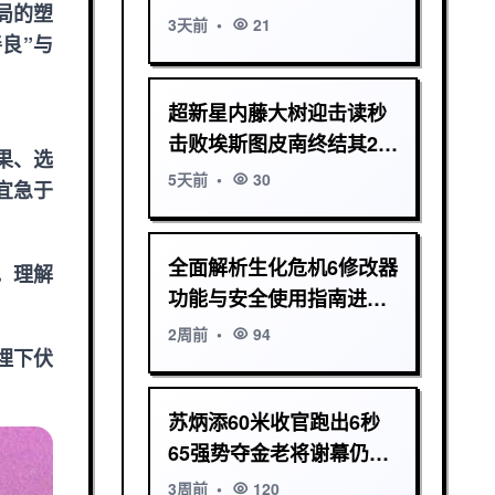
局的塑
会》
3天前
•
21
良”与
超新星内藤大树迎击读秒
击败埃斯图皮南终结其27
果、选
战不败战绩
5天前
•
30
宜急于
全面解析生化危机6修改器
。理解
功能与安全使用指南进阶
技巧与常见问题详解
2周前
•
94
埋下伏
苏炳添60米收官跑出6秒
65强势夺金老将谢幕仍是
亚洲飞人传奇
3周前
•
120