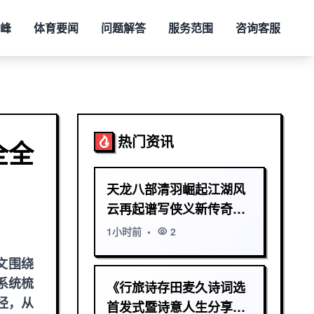
恒峰
体育要闻
问题解答
服务范围
咨询客服
热门资讯
全全
天龙八部清羽崛起江湖风
云再起谱写侠义新传奇篇
章史诗征程录全书
1小时前
•
2
文围绕
系统梳
《行旅诗存田麦久诗词选
径，从
首发式暨诗意人生分享